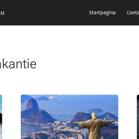
au
Startpagina
Cont
akantie