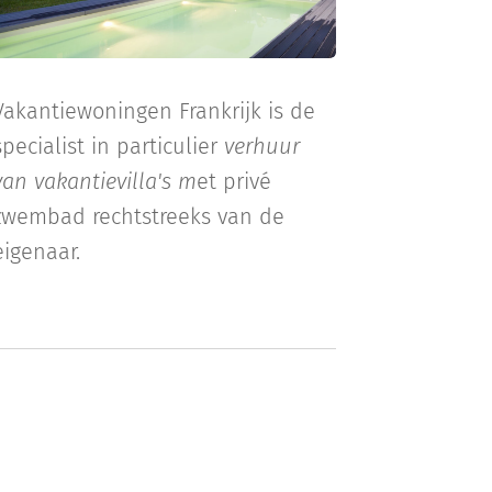
Vakantiewoningen Frankrijk is de
specialist in particulier
verhuur
van vakantievilla's m
et privé
zwembad rechtstreeks van de
eigenaar.